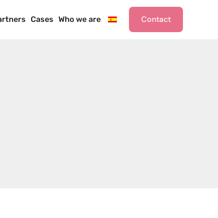
Contact
artners
Cases
Who we are