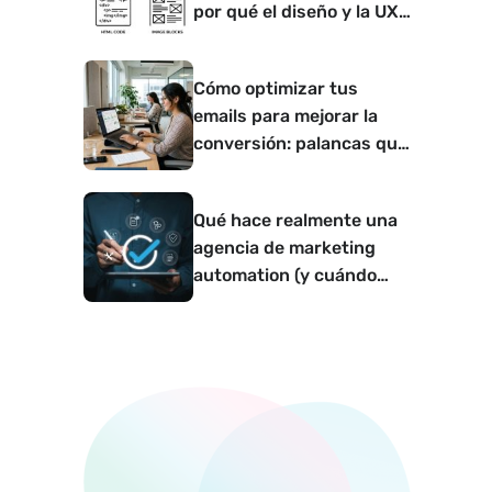
por qué el diseño y la UX
determinan si convierte o
no
Cómo optimizar tus
emails para mejorar la
conversión: palancas que
funcionan
Qué hace realmente una
agencia de marketing
automation (y cuándo
tiene sentido contar con
una)