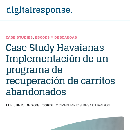
Inicio
Servicios
,
CASE STUDIES
EBOOKS Y DESCARGAS
Case Study Havaianas –
Partners
Implementación de un
Casos
programa de
Recursos
recuperación de carritos
Quiénes somos
abandonados
1 DE JUNIO DE 2018
COMENTARIOS DESACTIVADOS
JORDI