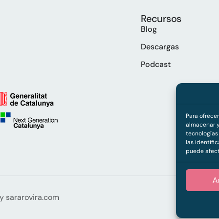
Recursos
Blog
Descargas
Podcast
Para ofrece
almacenar y
tecnologías
las identifi
puede afect
A
by
sararovira.com
Aviso legal