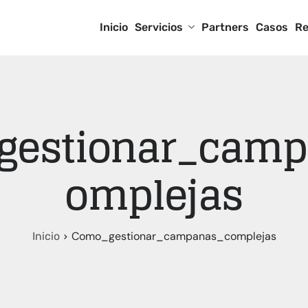
Inicio
Servicios
Partners
Casos
Re
gestionar_camp
omplejas
Como_gestionar_campanas_complejas
Inicio