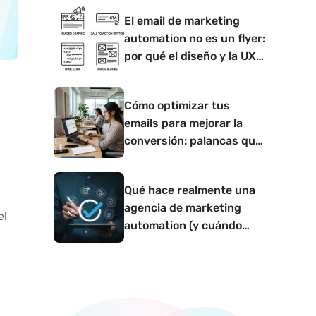
El email de marketing
automation no es un flyer:
por qué el diseño y la UX
determinan si convierte o
no
Cómo optimizar tus
emails para mejorar la
conversión: palancas que
funcionan
Qué hace realmente una
agencia de marketing
el
automation (y cuándo
tiene sentido contar con
una)