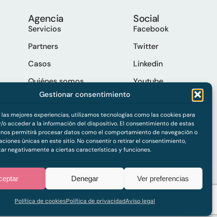
Agencia
Social
Servicios
Facebook
Partners
Twitter
Casos
Linkedin
Quiénes somos
Youtube
Gestionar consentimiento
Trabaja con nosotros
Spotify
Contacto
r las mejores experiencias, utilizamos tecnologías como las cookies para
/o acceder a la información del dispositivo. El consentimiento de estas
 nos permitirá procesar datos como el comportamiento de navegación o
caciones únicas en este sitio. No consentir o retirar el consentimiento,
ar negativamente a ciertas características y funciones.
ceptar
Denegar
Ver preferencias
Política de privacidad
Cookies
Política de cookies
Política de privacidad
Aviso legal