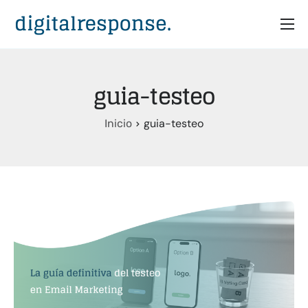
Inicio
Servicios
guia-testeo
Partners
guia-testeo
Inicio
Casos
Recursos
Quiénes somos