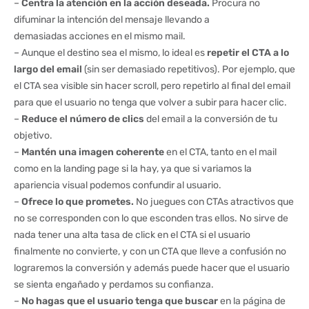
–
Centra la atención en la acción deseada.
Procura no
difuminar la intención del mensaje llevando a
demasiadas acciones en el mismo mail.
– Aunque el destino sea el mismo, lo ideal es
repetir el CTA a lo
largo del email
(sin ser demasiado repetitivos). Por ejemplo, que
el CTA sea visible sin hacer scroll, pero repetirlo al final del email
para que el usuario no tenga que volver a subir para hacer clic.
–
Reduce el número de clics
del email a la conversión de tu
objetivo.
–
Mantén una imagen coherente
en el CTA, tanto en el mail
como en la landing page si la hay, ya que si variamos la
apariencia visual podemos confundir al usuario.
–
Ofrece lo que prometes.
No juegues con CTAs atractivos que
no se corresponden con lo que esconden tras ellos. No sirve de
nada tener una alta tasa de click en el CTA si el usuario
finalmente no convierte, y con un CTA que lleve a confusión no
lograremos la conversión y además puede hacer que el usuario
se sienta engañado y perdamos su confianza.
–
No hagas que el usuario tenga que buscar
en la página de