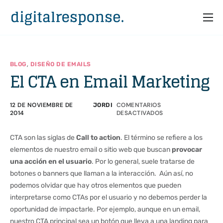
Inicio
Servicios
,
BLOG
DISEÑO DE EMAILS
El CTA en Email Marketing
Partners
Casos
12 DE NOVIEMBRE DE
COMENTARIOS
JORDI
2014
DESACTIVADOS
Recursos
Quiénes somos
CTA son las siglas de
Call to action
. El término se refiere a los
elementos de nuestro email o sitio web que buscan
provocar
una acción en el usuario
. Por lo general, suele tratarse de
botones o banners que llaman a la interacción.
Aún así, no
podemos olvidar que hay otros elementos que pueden
interpretarse como CTAs por el usuario y no debemos perder la
oportunidad de impactarle. Por ejemplo, aunque en un email,
nuestro CTA principal sea un botón que lleva a una landing para