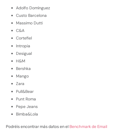
Adolfo Domínguez
Custo Barcelona
Massimo Dutti
C&A
Cortefiel
Intropia
Desigual
H&M
Bershka
Mango
Zara
Pull&Bear
Punt Roma
Pepe Jeans
Bimba&Lola
Podréis encontrar más datos en el
Benchmark de Email