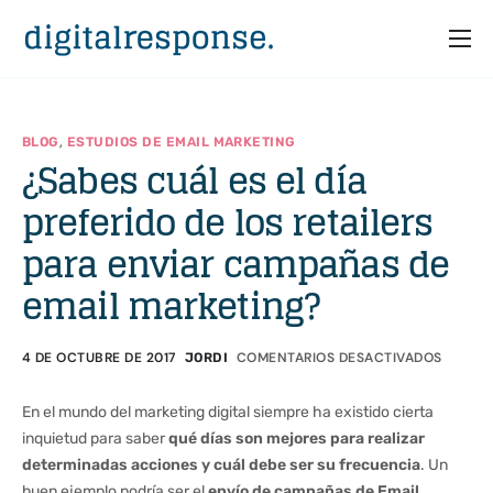
Inicio
Servicios
,
BLOG
ESTUDIOS DE EMAIL MARKETING
¿Sabes cuál es el día
Partners
preferido de los retailers
Casos
para enviar campañas de
Recursos
email marketing?
Quiénes somos
4 DE OCTUBRE DE 2017
COMENTARIOS DESACTIVADOS
JORDI
En el mundo del marketing digital siempre ha existido cierta
inquietud para saber
qué días son mejores para realizar
determinadas acciones y cuál debe ser su frecuencia
. Un
buen ejemplo podría ser el
envío de campañas de Email