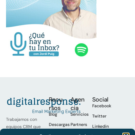
Recu
Agen
Social
Facebook
rsos
cia
Blog
Servicios
Twitter
Trabajamos con
Descargas
Partners
Linkedin
equipos CRM que
buscan escalar
Podcast
Casos