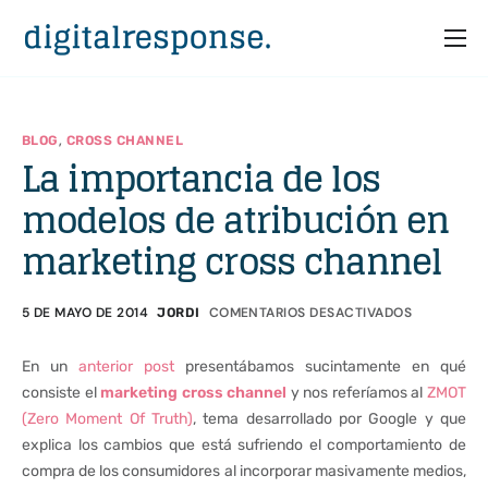
Inicio
Servicios
,
BLOG
CROSS CHANNEL
La importancia de los
Partners
modelos de atribución en
Casos
marketing cross channel
Recursos
Quiénes somos
5 DE MAYO DE 2014
COMENTARIOS DESACTIVADOS
JORDI
En un
anterior post
presentábamos sucintamente en qué
consiste el
marketing cross channel
y
nos referíamos al
ZMOT
(Zero Moment Of Truth)
, tema desarrollado por Google y que
explica los cambios que está sufriendo el comportamiento de
compra de los consumidores al incorporar masivamente medios,