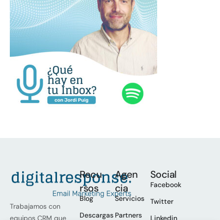
Recu
Agen
Social
Facebook
rsos
cia
Blog
Servicios
Twitter
Trabajamos con
Descargas
Partners
Linkedin
equipos CRM que