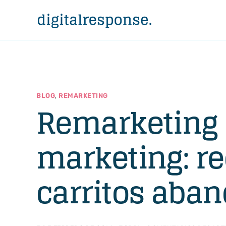
,
BLOG
REMARKETING
Remarketing 
marketing: re
carritos aba