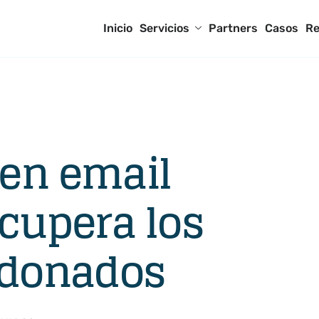
Inicio
Servicios
Partners
Casos
Re
en email
cupera los
ndonados