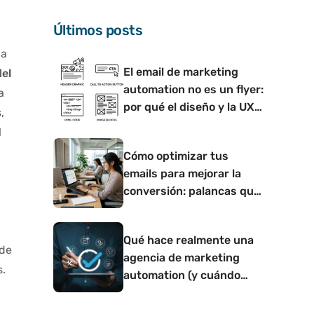
Últimos posts
 a
El email de marketing
del
automation no es un flyer:
a
por qué el diseño y la UX
,
determinan si convierte o
l
no
Cómo optimizar tus
emails para mejorar la
conversión: palancas que
funcionan
Qué hace realmente una
 de
agencia de marketing
s.
automation (y cuándo
tiene sentido contar con
una)