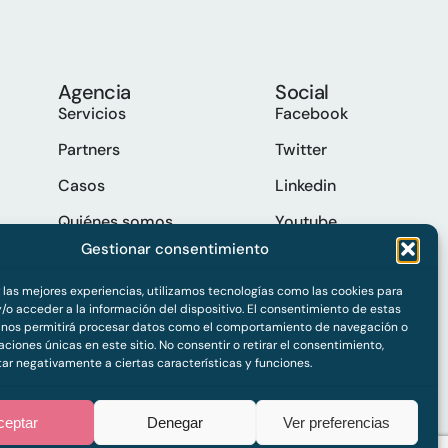
Agencia
Social
Servicios
Facebook
Partners
Twitter
Casos
Linkedin
Quiénes somos
Youtube
Gestionar consentimiento
Trabaja con nosotros
Spotify
Contacto
r las mejores experiencias, utilizamos tecnologías como las cookies para
/o acceder a la información del dispositivo. El consentimiento de estas
 nos permitirá procesar datos como el comportamiento de navegación o
caciones únicas en este sitio. No consentir o retirar el consentimiento,
ar negativamente a ciertas características y funciones.
ceptar
Denegar
Ver preferencias