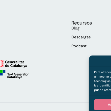
Recursos
Blog
Descargas
Podcast
Para ofrece
almacenar y
tecnologías
las identifi
puede afect
A