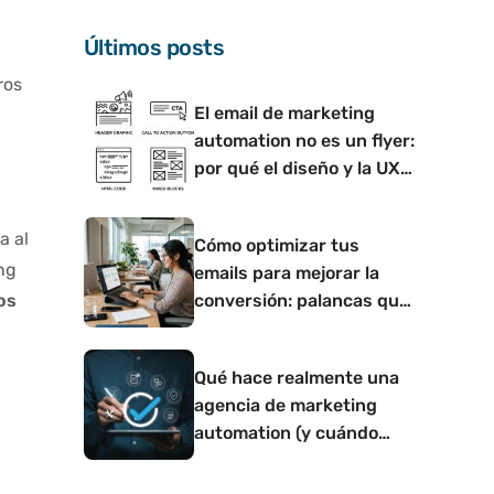
Últimos posts
ros
El email de marketing
automation no es un flyer:
por qué el diseño y la UX
determinan si convierte o
no
a al
Cómo optimizar tus
ng
emails para mejorar la
conversión: palancas que
os
funcionan
Qué hace realmente una
agencia de marketing
automation (y cuándo
tiene sentido contar con
una)