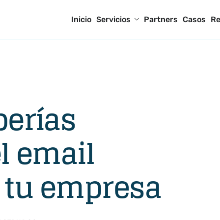
Inicio
Servicios
Partners
Casos
Re
berías
el email
 tu empresa