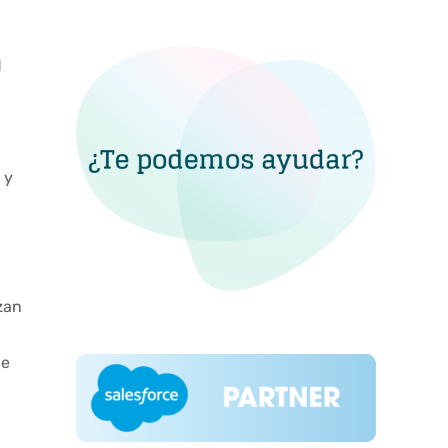
d
 y
zan
de