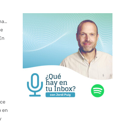
ina…
de
 En
uce
o en
y